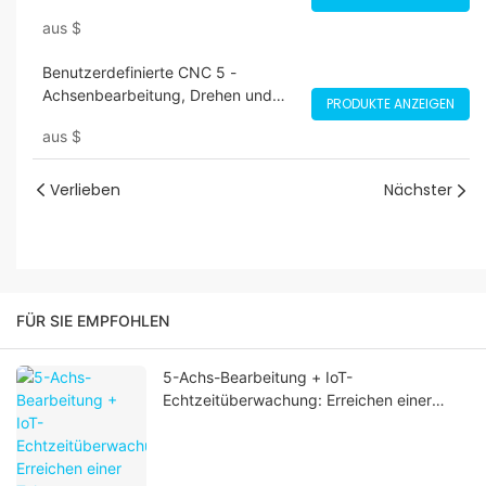
benutzerdefinierte Teileherstellung
aus
$
Benutzerdefinierte CNC 5 -
Achsenbearbeitung, Drehen und
PRODUKTE ANZEIGEN
Fräsen: Präzisionstechnik für
aus
$
komplexe Komponenten
Verlieben
Nächster
FÜR SIE EMPFOHLEN
5-Achs-Bearbeitung + IoT-
Echtzeitüberwachung: Erreichen einer
Toleranz von ±0,0002 Zoll bei komplexen
Titan-Geometrien