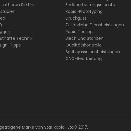
taktieren Sie Uns
Endbearbeitungsdienste
lstudien
Rapid-Prototyping
deo
Druckguss
Q
Zusätzliche Dienstleistungen
oggen
Rapid Tooling
nsthafte Technik
Blech Und Stanzen
sign-Tipps
Qualitätskontrolle
Spritzgussdienstleistungen
CNC-Bearbeitung
getragene Marke von Star Rapid., Ltd© 2017.