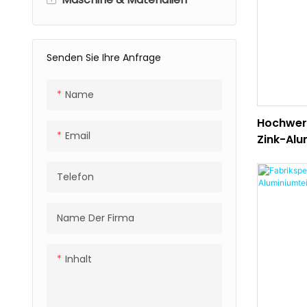
Vakuumguss
Senden Sie Ihre Anfrage
CNC-Bearbeitung
Kunststoff-Spritzguss
Name
Hochwert
Email
Zink-Alu
Telefon
Name Der Firma
Inhalt