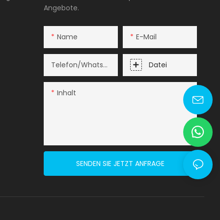
Angebote.
Name
E-Mail
Telefon/WhatsApp
Datei
Inhalt
lyy@fsqj-tech.com
SENDEN SIE JETZT ANFRAGE