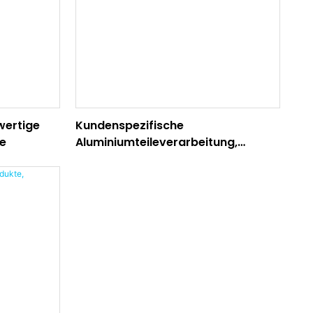
wertige
Kundenspezifische
le
Aluminiumteileverarbeitung,
Druckguss von
Aluminiumlegierungen