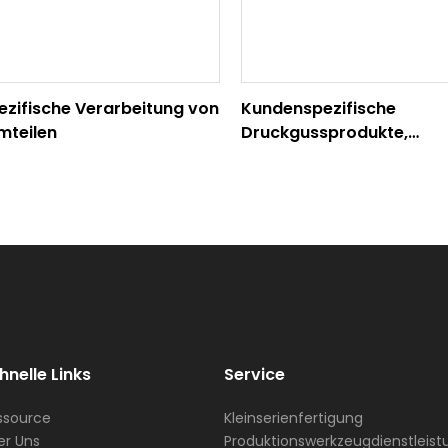
ezifische Verarbeitung von
Kundenspezifische
mteilen
Druckgussprodukte,
Druckgussprozess-Teiles
hnelle Links
Service
ssource
Kleinserienfertigung
er Uns
Produktionswerkzeugdienstleis