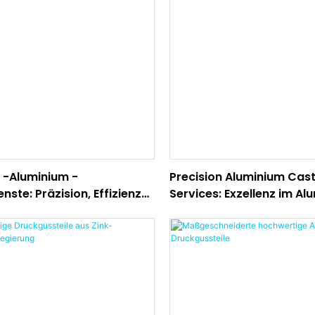
 -Aluminium -
Precision Aluminium Cas
nste: Präzision, Effizienz
Services: Exzellenz im Al
ität in jedem Casting
Stempel Casting