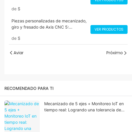
personalizadas
de
$
Piezas personalizadas de mecanizado,
giro y fresado de Axis CNC 5:
VER PRODUCTOS
ingeniería de precisión para
de
$
componentes complejos
Aviar
Próximo
RECOMENDADO PARA TI
Mecanizado de 5 ejes + Monitoreo IoT en
tiempo real: Logrando una tolerancia de
±0,0002" en geometrías complejas de
titanio