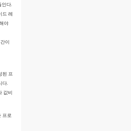
들인다.
가이드 레
체해야
시간이
성된 프
니다.
나 값비
춘 프로