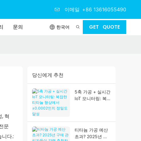
이메일
+86 13616055490
리
문의
GET QUOTE
한국어
당신에게 추천
5축 가공 + 실시간
IoT 모니터링: 복
잡한 티타늄 형상
에서 ±0.0002인
, 혁
치 정밀도 달성
 전문
티타늄 가공 예산
니다.:
초과? 2025년 구