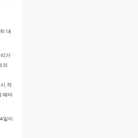
히 대
관리가
트의
즉시 작
할 때마
~4일이