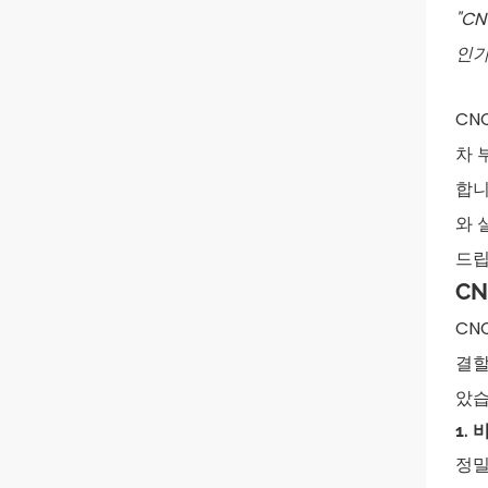
"C
인가
CN
차 
합니
와 
드립
C
CN
결할
았습
1.
정밀