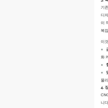
기존
디자
이 
복잡
이것
●
화 
●
●
물리
4.
CN
니다