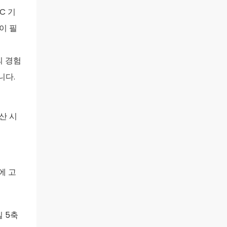
C 기
이 필
의 경험
니다.
산 시
에 고
밀 5축