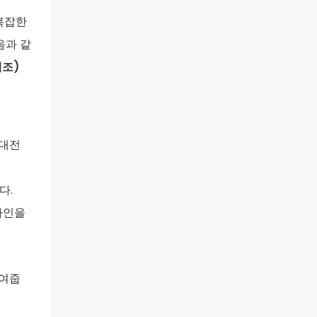
 복잡한
음과 같
제조)
휴대전
다.
자인을
줄여줍