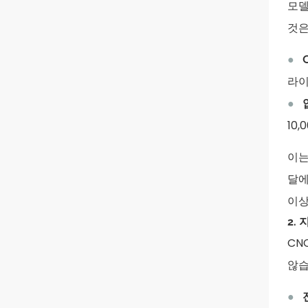
모델
것은
●
라이
●
10
이는
달에
이상
2.
CN
않습
●