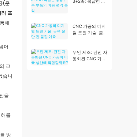
3+2축: 복잡한 항
공(운
공우주 부품의 비
미리 프
용 편익 분석
 통해
CNC 가공의 디지
털 트윈 기술: 금속
절단 전 품질 예측
 넘어
무인 제조: 완전 자
동화된 CNC 가공
이 미국 생산에 적
품의 크
합할까요?
 없습니
안전을
 해를
를 방