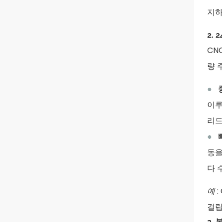
지하
2.
CN
량 
●
이루
리드
●
동을
다 
예
걸립
3.