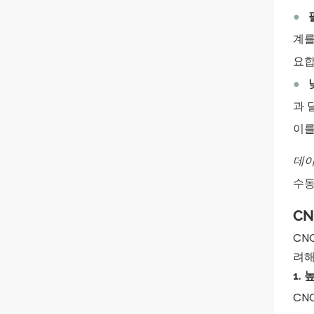
●
계를
요합
●
과 
이를
데이
수동
C
CN
려해
1.
CN