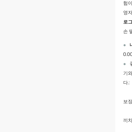
험이
영자
로그
손 
●
0.
●
기와
다.:
보장
끼치