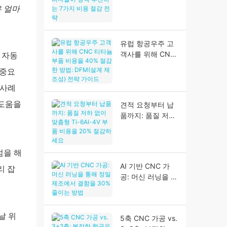
매 관리자들이 강
은 얼마
력 추천하는 7가지
비용 절감 전략
유럽 ​​항공우주 고
 자동
객사를 위해 CNC
티타늄 부품 비용
 중요
을 40% 절감한 방
법: DFM(설계 제
 사례
조성) 전략 가이드
 도움을
견적 요청부터 납
품까지: 품질 저하
없이 맞춤형 Ti-
6Al-4V 부품 비용
을 20% 절감하세
점을 해
요
AI 기반 CNC 가
리 잡
공: 머신 러닝을 통
해 정밀 제조에서
결함을 30% 줄이
는 방법
날 위
5축 CNC 가공 vs.