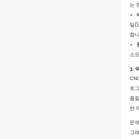
는 
●
일(
합니
●
소요
3.
CN
로그
품질
싼 
문제
그래