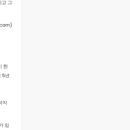
리고 그
rcam)
이 한
 5년
하지
가 있