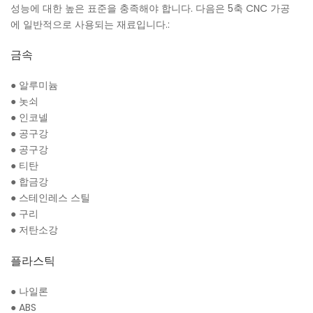
성능에 대한 높은 표준을 충족해야 합니다. 다음은 5축 CNC 가공
에 일반적으로 사용되는 재료입니다.:
금속
●
알루미늄
●
놋쇠
●
인코넬
●
공구강
●
공구강
●
티탄
●
합금강
●
스테인레스 스틸
●
구리
●
저탄소강
플라스틱
●
나일론
●
ABS