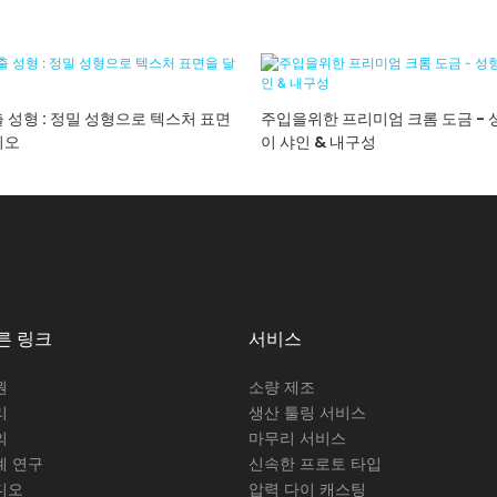
 성형 : 정밀 성형으로 텍스처 표면
주입을위한 프리미엄 크롬 도금 - 성
시오
이 샤인 & 내구성
른 링크
서비스
원
소량 제조
리
생산 툴링 서비스
의
마무리 서비스
례 연구
신속한 프로토 타입
디오
압력 다이 캐스팅