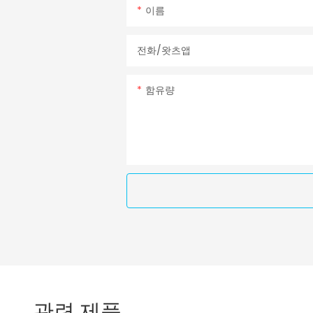
이름
전화/왓츠앱
함유량
관련 제품