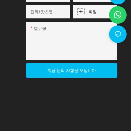
lyy@fsqj-tech.com
전화/왓츠앱
파일
함유량
지금 문의 사항을 보냅니다