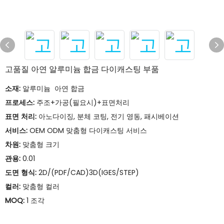
고품질 아연 알루미늄 합금 다이캐스팅 부품
소재:
알루미늄 아연 합금
프로세스:
주조+가공(필요시)+표면처리
표면 처리:
아노다이징, 분체 코팅, 전기 영동, 패시베이션
서비스:
OEM ODM 맞춤형 다이캐스팅 서비스
차원:
맞춤형 크기
관용:
0.01
도면 형식:
2D/(PDF/CAD)3D(IGES/STEP)
컬러:
맞춤형 컬러
MOQ:
1 조각