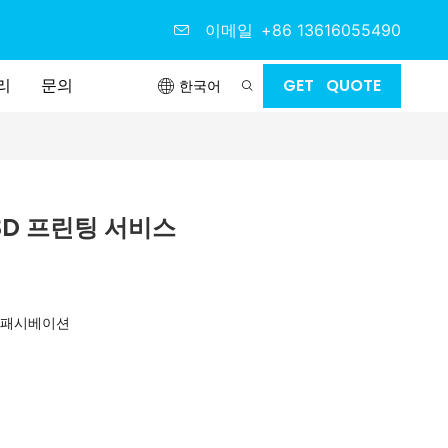
이메일
+86 13616055490
리
문의
GET QUOTE
한국어
3D 프린팅 서비스
, 패시베이션