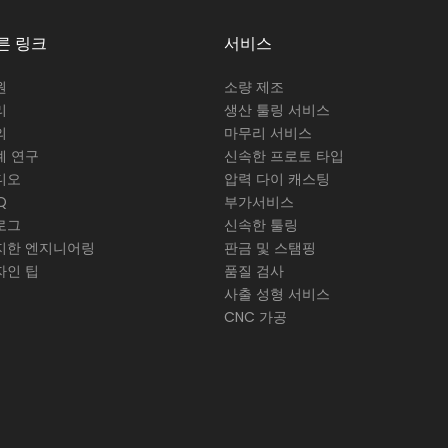
른 링크
서비스
원
소량 제조
리
생산 툴링 서비스
의
마무리 서비스
례 연구
신속한 프로토 타입
디오
압력 다이 캐스팅
Q
부가서비스
로그
신속한 툴링
지한 엔지니어링
판금 및 스탬핑
자인 팁
품질 검사
사출 성형 서비스
CNC 가공