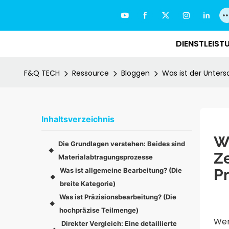
DIENSTLEIST
F&Q TECH
Ressource
Bloggen
Was ist der Unter
Inhaltsverzeichnis
W
Die Grundlagen verstehen: Beides sind
◆
Z
Materialabtragungsprozesse
P
Was ist allgemeine Bearbeitung? (Die
◆
breite Kategorie)
Was ist Präzisionsbearbeitung? (Die
◆
hochpräzise Teilmenge)
Wen
Direkter Vergleich: Eine detaillierte