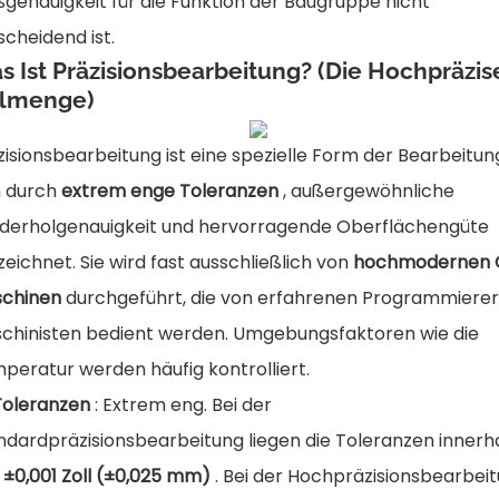
genauigkeit für die Funktion der Baugruppe nicht
scheidend ist.
s Ist Präzisionsbearbeitung? (Die Hochpräzis
ilmenge)
zisionsbearbeitung ist eine spezielle Form der Bearbeitung
h durch
extrem enge Toleranzen
, außergewöhnliche
derholgenauigkeit und hervorragende Oberflächengüte
zeichnet. Sie wird fast ausschließlich von
hochmodernen 
chinen
durchgeführt, die von erfahrenen Programmiere
chinisten bedient werden. Umgebungsfaktoren wie die
peratur werden häufig kontrolliert.
Toleranzen
: Extrem eng. Bei der
ndardpräzisionsbearbeitung liegen die Toleranzen innerh
n
±0,001 Zoll (±0,025 mm)
. Bei der Hochpräzisionsbearbei