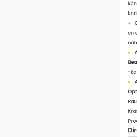
kön
kri
●
err
nah
●
Bea
-ka
●
Opt
Rau
Kra
Pro
Dir