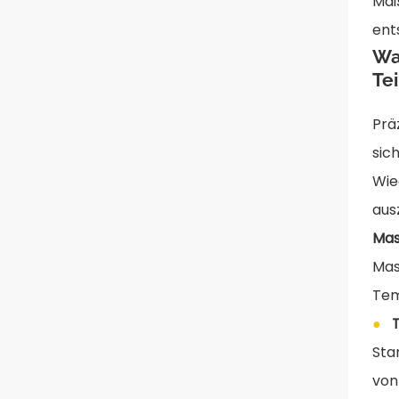
Maß
ent
Wa
Te
Prä
sic
Wie
aus
Mas
Mas
Tem
●
Sta
vo