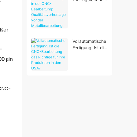
.
e
gie in der CNC-
Bearbeitung:
Qualitätsvorhersa
ge vor der
ößer
Metallbearbeitun
g
Vollautomatische
Fertigung: Ist die
-
CNC-
00 μin
Bearbeitung das
Richtige für Ihre
Produktion in den
USA?
 CNC-