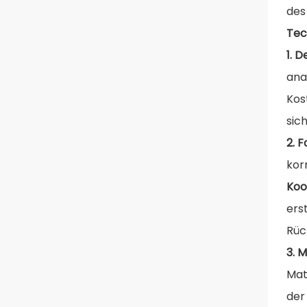
des 
Te
1. 
ana
Kos
sic
2. 
kor
Koo
ers
Rüc
3. 
Mate
der