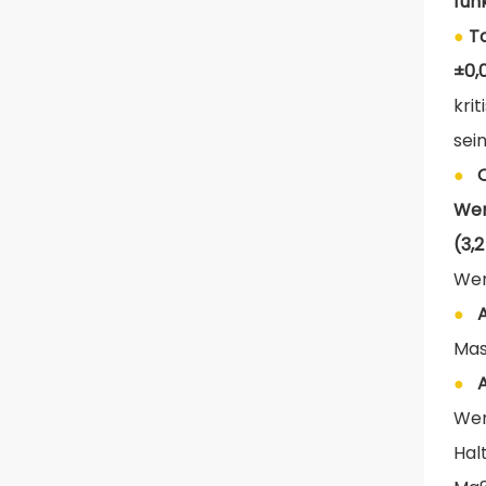
fun
●
T
±0,
kri
sein
●
We
(3,
Wer
●
Mas
●
Wer
Hal