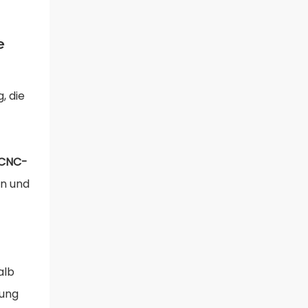
e
, die
CNC-
rn und
alb
tung