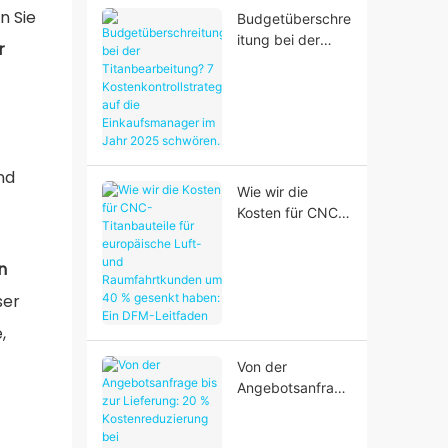
Titan-Geometrien
n Sie
Budgetüberschre
itung bei der
r
Titanbearbeitung
? 7
Kostenkontrollstr
ategien, auf die
Einkaufsmanager
im Jahr 2025
nd
schwören.
Wie wir die
Kosten für CNC-
Titanbauteile für
europäische
n
Luft- und
Raumfahrtkunde
ser
n um 40 %
,
gesenkt haben:
Ein DFM-
Von der
Leitfaden
Angebotsanfrage
bis zur Lieferung:
20 %