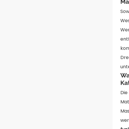
Ma
Sow
Wes
Wer
ent
kom
Dre
unt
Wa
Ka
Die
Mat
Mas
wer