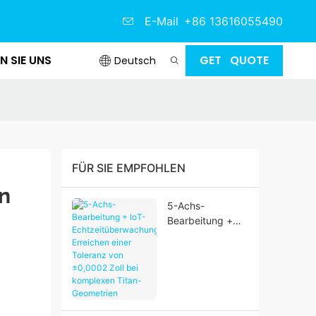
E-Mail
+86 13616055490
N SIE UNS
GET QUOTE
Deutsch
FÜR SIE EMPFOHLEN
n 
5-Achs-
Bearbeitung +
IoT-
Echtzeitüberwac
hung: Erreichen
einer Toleranz
von ±0,0002 Zoll
bei komplexen