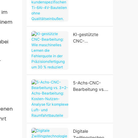
Kostenreduzierun
g bei
d im
kundenspezifisch
en Ti-6Al-4V-
einem
Bauteilen ohne
Qualitätseinbuße
KI-gestützte
n.
abei
CNC-
Bearbeitung: Wie
maschinelles
Lernen die
r
Fehlerquote in
der
Präzisionsfertigu
5-Achs-CNC-
ng um 30 %
Bearbeitung vs.
reduziert
3+2-Achs-
e
Bearbeitung:
renen
Kosten-Nutzen-
Analyse für
hrt
komplexe Luft-
und
Digitale
Raumfahrtbauteil
Zwillingstechnolo