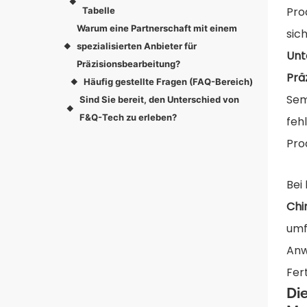
◆
Pro
Tabelle
Warum eine Partnerschaft mit einem
sic
spezialisierten Anbieter für
◆
Unt
Präzisionsbearbeitung?
Prä
Häufig gestellte Fragen (FAQ-Bereich)
◆
Sem
Sind Sie bereit, den Unterschied von
◆
F&Q-Tech zu erleben?
feh
Pro
Bei
Chi
umf
Anw
Fer
Di