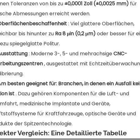
nen Toleranzen von bis zu
±0,0001 Zoll (±0,0025 mm)
für
tische Abmessungen erreicht werden.
Oberflächenbeschaffenheit
: Viel glattere Oberflächen,
eichbar bis hinunter zu
Ra 8 μin (0,2 μm)
oder besser für e
ezu spiegelglatte Politur.
Ausstattung
: Moderne 3-, 5- und mehrachsige
CNC-
rbeitungszentren
, ausgestattet mit Echtzeitüberwachu
librierung.
Am besten geeignet für: Branchen, in denen ein Ausfall ke
ion ist
. Dazu gehören Komponenten für die Luft- und
mfahrt, medizinische Implantate und Geräte,
ftstoffsysteme für Kraftfahrzeuge, optische Geräte und
dukte der Spitzentechnologie.
ekter Vergleich: Eine Detaillierte Tabelle