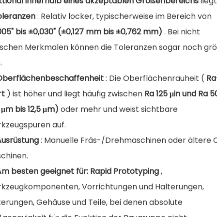
ktional innerhalb eines akzeptablen Größenbereichs
liegt
oleranzen
: Relativ locker, typischerweise im Bereich von
005" bis ±0,030" (±0,127 mm bis ±0,762 mm)
. Bei nicht
tischen Merkmalen können die Toleranzen sogar noch gr
.
Oberflächenbeschaffenheit
: Die Oberflächenrauheit (
Ra
rt
) ist höher und liegt häufig zwischen
Ra 125 μin und Ra 5
2 μm bis 12,5 μm)
oder mehr und weist sichtbare
kzeugspuren auf.
Ausrüstung
: Manuelle Fräs-/Drehmaschinen oder ältere
chinen.
Am besten geeignet für: Rapid Prototyping
,
kzeugkomponenten, Vorrichtungen und Halterungen,
terungen, Gehäuse und Teile, bei denen absolute