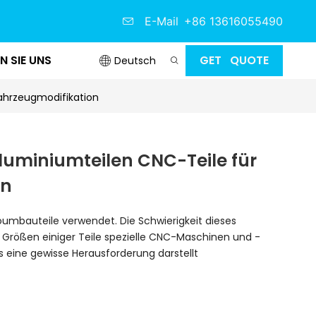
E-Mail
+86 13616055490
N SIE UNS
GET QUOTE
Deutsch
ahrzeugmodifikation
uminiumteilen CNC-Teile für
on
oumbauteile verwendet. Die Schwierigkeit dieses
d Größen einiger Teile spezielle CNC-Maschinen und -
as eine gewisse Herausforderung darstellt