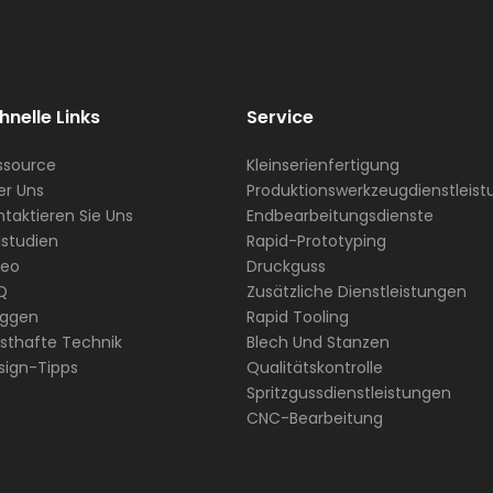
hnelle Links
Service
ssource
Kleinserienfertigung
er Uns
Produktionswerkzeugdienstleis
taktieren Sie Uns
Endbearbeitungsdienste
lstudien
Rapid-Prototyping
deo
Druckguss
Q
Zusätzliche Dienstleistungen
oggen
Rapid Tooling
nsthafte Technik
Blech Und Stanzen
sign-Tipps
Qualitätskontrolle
Spritzgussdienstleistungen
CNC-Bearbeitung