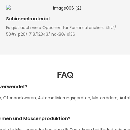
Schimmelmaterial
Es gibt auch viele Optionen für Formmaterialien: 45#/
50#/ p20/ 718/12343/ nak80/ s136
FAQ
 verwendet?
, Ofenbackwaren, Automatisierungsgeräten, Motorrädern, Autot
 Formen und Massenproduktion?
uert die Massenproduktion etwa 15 Tage, kann bei Bedarf dringe