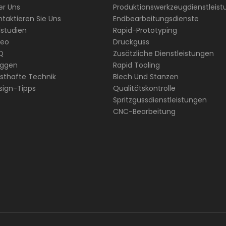
er Uns
Produktionswerkzeugdienstleis
taktieren Sie Uns
Endbearbeitungsdienste
lstudien
Rapid-Prototyping
deo
Druckguss
Q
Zusätzliche Dienstleistungen
oggen
Rapid Tooling
nsthafte Technik
Blech Und Stanzen
sign-Tipps
Qualitätskontrolle
Spritzgussdienstleistungen
CNC-Bearbeitung