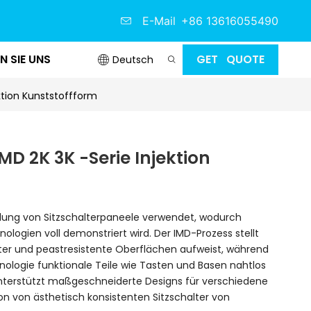
E-Mail
+86 13616055490
N SIE UNS
GET QUOTE
Deutsch
ektion Kunststoffform
MD 2K 3K -Serie Injektion
tellung von Sitzschalterpaneele verwendet, wodurch
ologien voll demonstriert wird. Der IMD-Prozess stellt
ter und peastresistente Oberflächen aufweist, während
nologie funktionale Teile wie Tasten und Basen nahtlos
 unterstützt maßgeschneiderte Designs für verschiedene
on von ästhetisch konsistenten Sitzschalter von