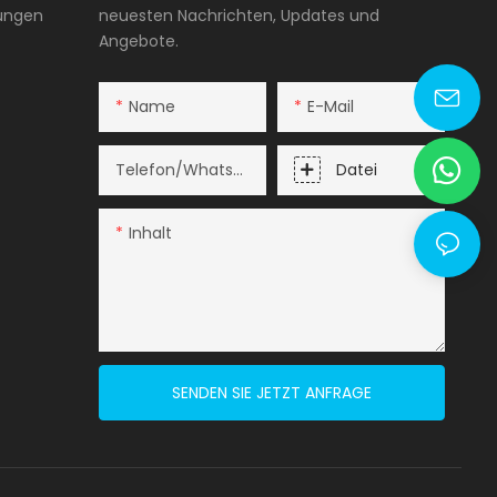
tungen
neuesten Nachrichten, Updates und
Angebote.
Name
E-Mail
lyy@fsqj-tech.com
Telefon/WhatsApp
Datei
Inhalt
SENDEN SIE JETZT ANFRAGE