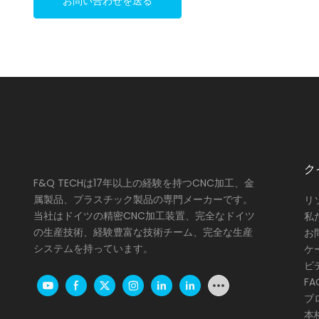
お問い合わせを送る
ク
F&Q TECHは17年以上の経験を持つCNC加工、金
属製品、プラスチック製品の専門メーカーです。
リ
当社はドイツの精密CNC加工装置、完全なドイツ
私
の生産技術、経験豊富な技術チーム、完全な生産
お
システムを持っています。
ケ
ビ
FA
ブ
本