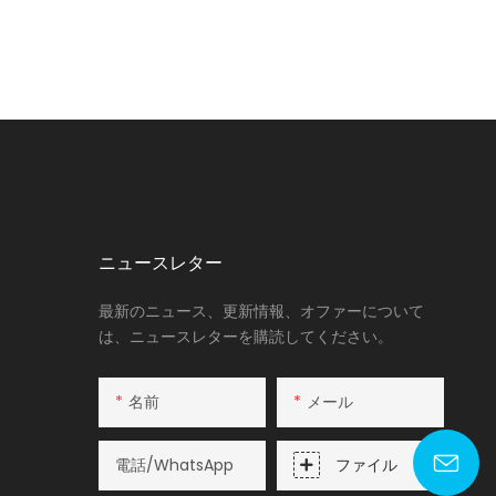
ニュースレター
最新のニュース、更新情報、オファーについて
は、ニュースレターを購読してください。
名前
メール
電話/WhatsApp
ファイル
lyy@fsqj-tech.com