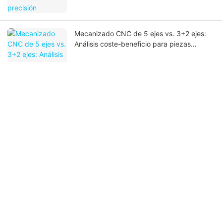
Mecanizado CNC de 5 ejes vs. 3+2 ejes:
Análisis coste-beneficio para piezas
aeroespaciales complejas
Tecnología de gemelo digital en
mecanizado CNC: Predecir la calidad
antes de cortar el metal
Fabricación sin luces: ¿Es el mecanizado
CNC totalmente automatizado adecuado
para su producción en EE. UU.?