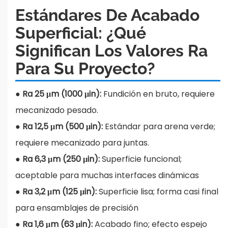
Estándares De Acabado
Superficial: ¿Qué
Significan Los Valores Ra
Para Su Proyecto?
●
Ra 25 μm (1000 μin):
Fundición en bruto, requiere
mecanizado pesado.
●
Ra 12,5 μm (500 μin):
Estándar para arena verde;
requiere mecanizado para juntas.
●
Ra 6,3 μm (250 μin):
Superficie funcional;
aceptable para muchas interfaces dinámicas
●
Ra 3,2 μm (125 μin):
Superficie lisa; forma casi final
para ensamblajes de precisión
●
Ra 1,6 μm (63 μin):
Acabado fino; efecto espejo