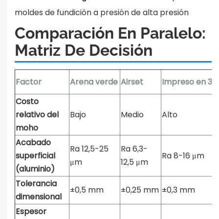
moldes de fundición a presión de alta presión
Comparación En Paralelo:
Matriz De Decisión
Factor
Arena verde
Airset
Impreso en 3D
Costo
relativo del
Bajo
Medio
Alto
moho
Acabado
Ra 12,5-25
Ra 6,3-
superficial
Ra 8-16 μm
μm
12,5 μm
(aluminio)
Tolerancia
±0,5 mm
±0,25 mm
±0,3 mm
dimensional
Espesor