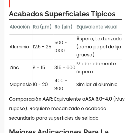
Acabados Superficiales Típicos
Aleación
Ra (μm)
Ra (μin)
Equivalente visual
Áspero, texturizado
500 -
Aluminio
12,5 - 25
(como papel de lija
1000
grueso)
Moderadamente
Zinc
8 - 15
315 - 600
áspero
400 -
Magnesio
10 - 20
Similar al aluminio
800
Comparación AAR:
Equivalente a
ASA 3.0-4.0
(Muy
rugoso). Requiere mecanizado o acabado
secundario para superficies de sellado.
Mejores Aplicaciones Para La