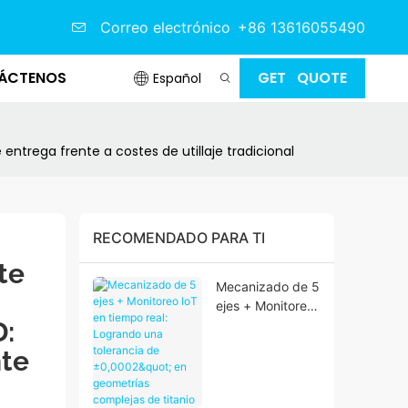
Correo electrónico
+86 13616055490
ÁCTENOS
GET QUOTE
Español
entrega frente a costes de utillaje tradicional
RECOMENDADO PARA TI
e 
Mecanizado de 5
ejes + Monitoreo
: 
IoT en tiempo
real: Logrando
te 
una tolerancia de
±0,0002" en
geometrías