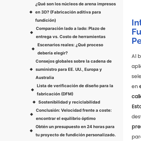
¿Qué son los núcleos de arena impresos
en 3D? (Fabricación aditiva para
◆
In
fundición)
Comparación lado a lado: Plazo de
Fu
◆
entrega vs. Costo de herramientas
Pe
Escenarios reales: ¿Qué proceso
◆
debería elegir?
Al 
Consejos globales sobre la cadena de
apl
suministro para EE. UU., Europa y
◆
sel
Australia
en
Lista de verificación de diseño para la
◆
fabricación (DFM)
cali
Sostenibilidad y reciclabilidad
◆
Est
Conclusión: Velocidad frente a coste:
◆
des
encontrar el equilibrio óptimo
pre
Obtén un presupuesto en 24 horas para
◆
tu proyecto de fundición personalizado.
par