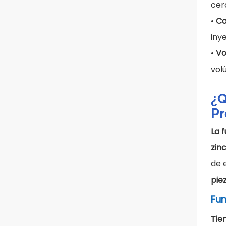
cer
•
Co
iny
•
Vo
vo
¿Q
Pr
La 
zin
de 
pie
Fun
Tie