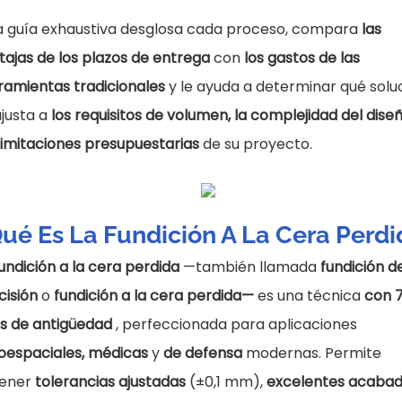
a guía exhaustiva desglosa cada proceso, compara
las
tajas de los plazos de entrega
con
los gastos de las
ramientas tradicionales
y le ayuda a determinar qué solu
ajusta a
los requisitos de volumen, la complejidad del dise
 limitaciones presupuestarias
de su proyecto.
ué Es La Fundición A La Cera Perdi
fundición a la cera perdida
—también llamada
fundición d
cisión
o
fundición a la cera perdida—
es una técnica
con 
s de antigüedad
, perfeccionada para aplicaciones
oespaciales, médicas
y
de defensa
modernas. Permite
ener
tolerancias ajustadas
(±0,1 mm),
excelentes acaba