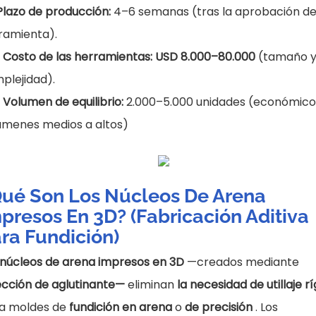
Plazo de producción:
4–6 semanas (tras la aprobación de
ramienta).
•
Costo de las herramientas: USD 8.000–80.000
(tamaño 
plejidad).
•
Volumen de equilibrio:
2.000–5.000 unidades (económico
úmenes medios a altos)
ué Son Los Núcleos De Arena
presos En 3D? (Fabricación Aditiva
ra Fundición)
 núcleos de arena impresos en 3D
—creados mediante
ección de aglutinante—
eliminan
la necesidad de utillaje r
a moldes de
fundición en arena
o
de precisión
. Los