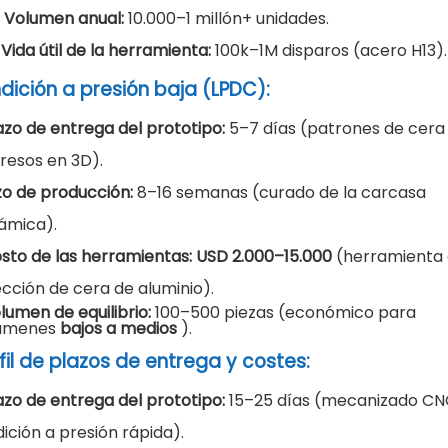
•
Volumen anual:
10.000–1 millón+ unidades.
·
Vida útil de la herramienta:
100k–1M disparos (acero H13).
dición a presión baja (LPDC):
azo de entrega del prototipo:
5–7 días (patrones de cera
resos en 3D).
zo de producción:
8–16 semanas (curado de la carcasa
ámica).
sto de las herramientas: USD 2.000–15.000
(herramienta
ección de cera de aluminio).
lumen de equilibrio:
100–500 piezas (económico para
lúmenes
bajos a medios
).
fil de plazos de entrega y costes:
azo de entrega del prototipo:
15–25 días (mecanizado CN
dición a presión rápida).