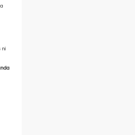
ta
 ni
anda