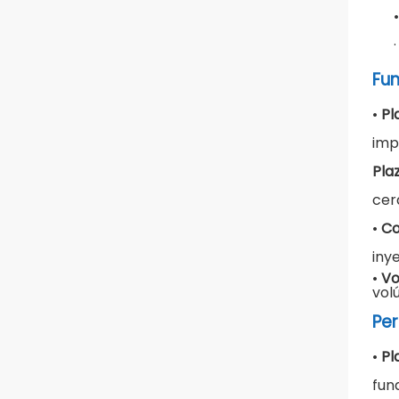
Fun
•
Pl
imp
Pla
cer
•
Co
iny
•
Vo
vo
Per
•
Pl
fun