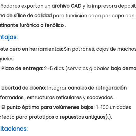
eñadores exportan un
archivo CAD
y la impresora deposi
na de sílice de calidad
para fundición capa por capa con
utinante furánico o fenólico
.
tajas:
ste cero en herramientas:
Sin patrones, cajas de machos
queles.
•
Plazo de entrega:
2–5 días (servicios globales
bajo dem
•
Libertad de diseño:
Integrar
canales de refrigeración
formados
,
estructuras reticulares
y
socavados
.
•
El punto óptimo para volúmenes bajos
: 1–100 unidades
rfecto para
prototipos o repuestos antiguos).
).
itaciones: