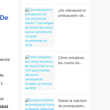
complejas de
titanio
¿Se sobrepasó el
presupuesto de
 De
mecanizado de
titanio? 7
estrategias de
control de costos
que los gerentes
de compras
recomiendan en
2025
Cómo redujimos
mente
los costos de
piezas de titanio
CNC en un 40%
de
para clientes del
 y
sector
aeroespacial
europeo: un
al
manual de DFM
Desde la solicitud
de presupuesto
lidad
.