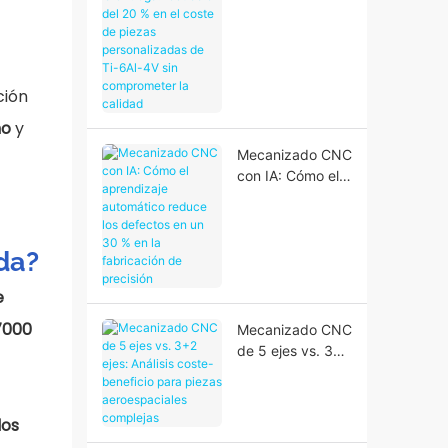
hasta la entrega:
reducción del 20
% en el coste de
piezas
personalizadas
ción
de Ti-6Al-4V sin
ño
y
comprometer la
calidad
Mecanizado CNC
con IA: Cómo el
aprendizaje
automático
reduce los
da?
defectos en un
30 % en la
e
fabricación de
precisión
7000
Mecanizado CNC
de 5 ejes vs. 3+2
ejes: Análisis
coste-beneficio
para piezas
dos
aeroespaciales