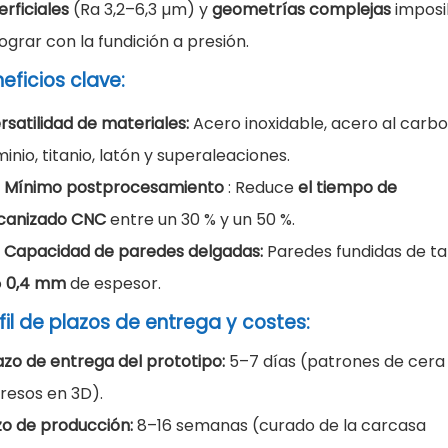
erficiales
(Ra 3,2–6,3 µm) y
geometrías complejas
imposi
lograr con la fundición a presión.
eficios clave:
rsatilidad de materiales:
Acero inoxidable, acero al carbo
inio, titanio, latón y superaleaciones.
•
Mínimo postprocesamiento
: Reduce
el tiempo de
anizado CNC
entre un 30 % y un 50 %.
•
Capacidad de paredes delgadas:
Paredes fundidas de t
o
0,4 mm
de espesor.
fil de plazos de entrega y costes:
azo de entrega del prototipo:
5–7 días (patrones de cera
resos en 3D).
zo de producción:
8–16 semanas (curado de la carcasa