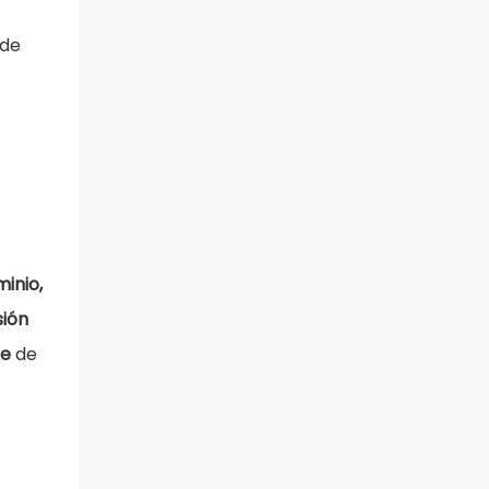
 de
inio,
sión
ie
de