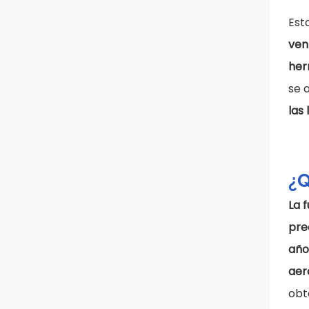
Est
ven
her
se 
las
¿Q
La 
pre
año
aer
obt