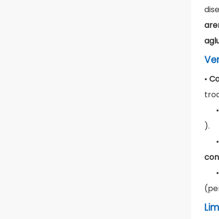
dis
are
agl
Ven
•
Co
tro
).
con
(pe
Lim