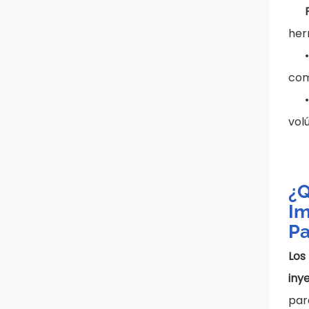
her
com
vol
¿Q
Im
Pa
Los
iny
par