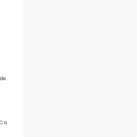
 de
C o