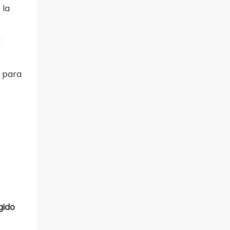
 la
y
 para
ígido