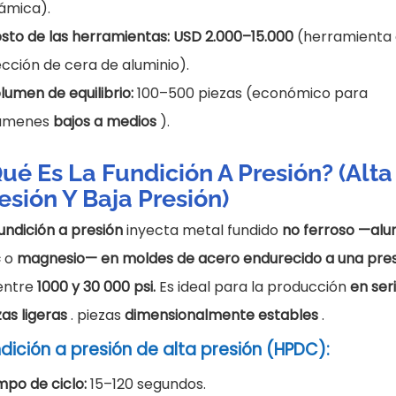
ámica).
sto de las herramientas: USD 2.000–15.000
(herramienta
ección de cera de aluminio).
lumen de equilibrio:
100–500 piezas (económico para
lúmenes
bajos a medios
).
ué Es La Fundición A Presión? (Alta
esión Y Baja Presión)
fundición a presión
inyecta metal fundido
no ferroso
—alum
c
o
magnesio—
en moldes de acero endurecido a una pre
entre
1000 y 30 000 psi.
Es ideal para la producción
en ser
zas ligeras
.
piezas
dimensionalmente estables
.
dición a presión de alta presión (HPDC):
mpo de ciclo:
15–120 segundos.