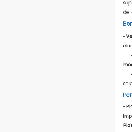
sup
de 
Ben
•
Ve
alum
mec
sol
Per
•
Pl
imp
Pla